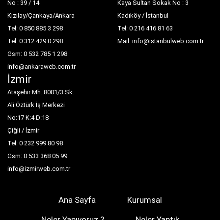
No : 39 / 14
Kaya Sultan Sokak No : 3
Kızılay/Çankaya/Ankara
Kadıköy / İstanbul
Tel: 0 850 885 3 298
Tel: 0 216 416 81 63
Tel: 0 312 429 0 298
Mail: info@istanbulweb.com.tr
Gsm: 0 532 785 1 298
info@ankaraweb.com.tr
İzmir
Ataşehir Mh. 8001/3 Sk.
Ali Öztürk İş Merkezi
No:17 K:4 D:18
Çiğli / İzmir
Tel: 0 232 999 80 98
Gsm: 0 533 368 05 99
info@izmirweb.com.tr
Ana Sayfa
Kurumsal
Neler Yapıyoruz ?
Neler Yaptık